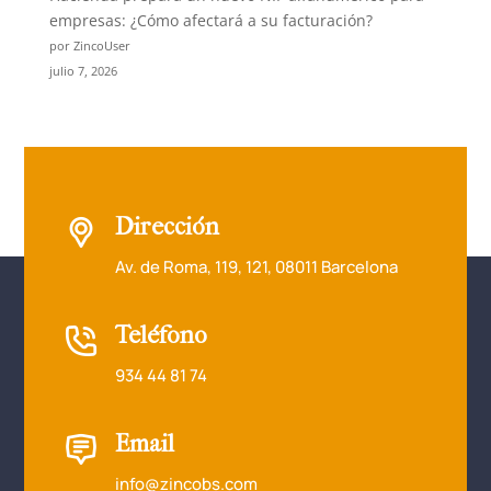
empresas: ¿Cómo afectará a su facturación?
por ZincoUser
julio 7, 2026
Dirección
Av. de Roma, 119, 121, 08011 Barcelona
Teléfono
934 44 81 74
Email
info@zincobs.com