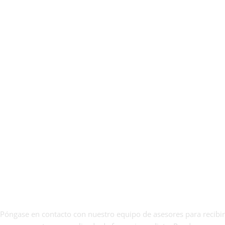
Horario
Lunes – Jueves: 09:00 – 18:00
Viernes : 09:00 – 15:00
Solicite asesoramiento ahora
Póngase en contacto con nuestro equipo de asesores para recibir