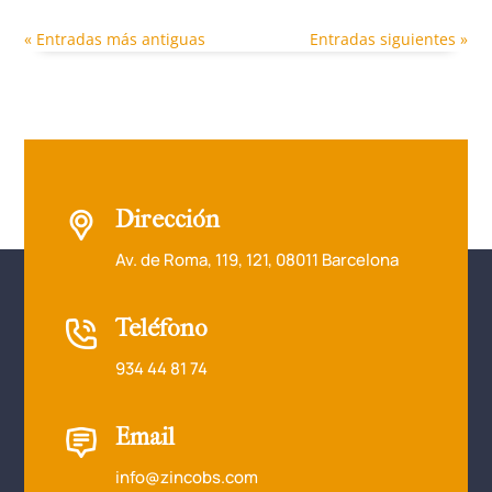
« Entradas más antiguas
Entradas siguientes »
Dirección
Av. de Roma, 119, 121, 08011 Barcelona
Teléfono
934 44 81 74
Email
info@zincobs.com